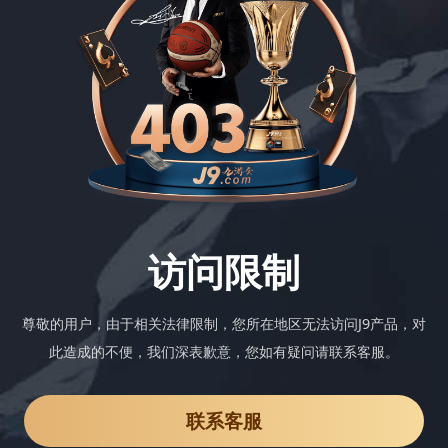
访问限制
尊敬的用户，由于相关法律限制，您所在地区无法访问J9产品，对
此造成的不便，我们深表歉意，您如有疑问请联系客服。
联系客服