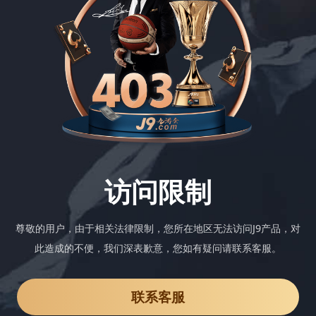
访问限制
尊敬的用户，由于相关法律限制，您所在地区无法访问J9产品，对
此造成的不便，我们深表歉意，您如有疑问请联系客服。
联系客服