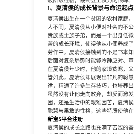
破阶级桎梏，最终登上权力的顶峰。
1、夏清侯的成长背景与命运起点
夏清侯出生在一个贫困的农村家庭，
人不同，夏清侯从小便对社会的不公
贵族或士族子弟，而是一个出身低微
苦的成长环境，使得他从小便养成了
劳作中，夏清侯接触到的不是书本知
后面对复杂局势时能够冷静应对、审
在夏清侯年少时，他的家境贫寒，父
管如此，夏清侯却展现出非凡的聪慧
律，精通了许多生存技巧，也培养出
虽然没有让他走向放弃，却反而激发
困，还是生活中的艰难困苦，夏清侯
聪慧与果敢的性格，这些特质使他在
新宝5平台注册
夏清侯的成长之路也充满了苦涩的奋